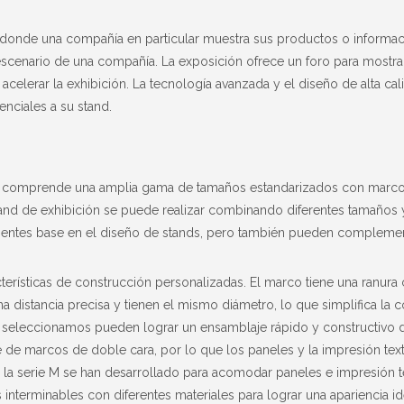
n donde una compañía en particular muestra sus productos o informa
 escenario de una compañía. La exposición ofrece un foro para mostra
acelerar la exhibición. La tecnología avanzada y el diseño de alta ca
enciales a su stand.
e comprende una amplia gama de tamaños estandarizados con marco
and de exhibición se puede realizar combinando diferentes tamaños 
ntes base en el diseño de stands, pero también pueden complemen
erísticas de construcción personalizadas. El marco tiene una ranura c
a distancia precisa y tienen el mismo diámetro, lo que simplifica la 
e seleccionamos pueden lograr un ensamblaje rápido y constructivo 
e marcos de doble cara, por lo que los paneles y la impresión text
la serie M se han desarrollado para acomodar paneles e impresión te
 interminables con diferentes materiales para lograr una apariencia id