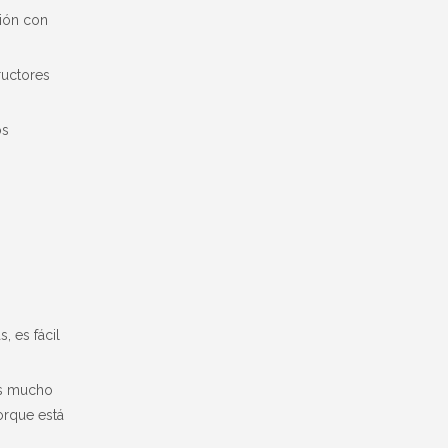
ción con
ructores
os
, es fácil
es mucho
orque está