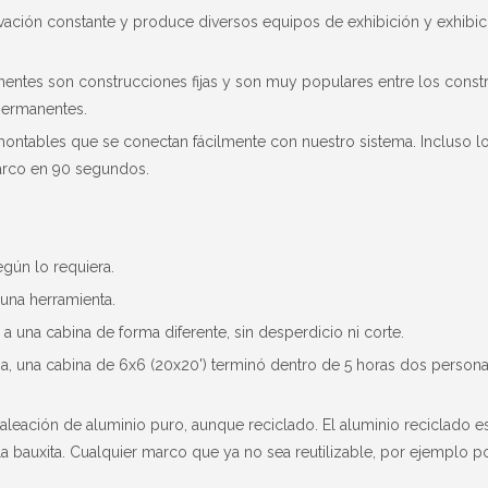
novación constante y produce diversos equipos de exhibición y exhibi
ntes son construcciones fijas y son muy populares entre los const
permanentes.
ntables que se conectan fácilmente con nuestro sistema. Incluso l
arco en 90 segundos.
gún lo requiera.
guna herramienta.
 una cabina de forma diferente, sin desperdicio ni corte.
a, una cabina de 6x6 (20x20') terminó dentro de 5 horas dos personas
leación de aluminio puro, aunque reciclado. El aluminio reciclado 
la bauxita. Cualquier marco que ya no sea reutilizable, por ejemplo p