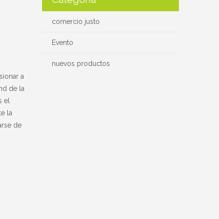
comercio justo
Evento
nuevos productos
sionar a
nd de la
 el
e la
arse de