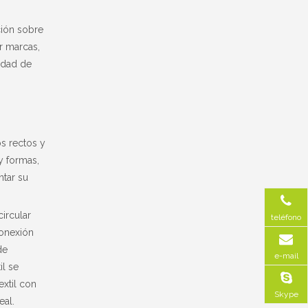
ción sobre
r marcas,
lidad de
s rectos y
y formas,
tar su
ircular
teléfono
conexión
de
e-mail
il se
xtil con
Skype
eal.