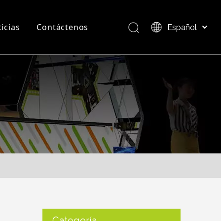
icias
Contáctenos
Español
Bahasa indonesia
العربية
Preguntas más frecuentes
Descripción del producto
Italiano
日本語
Pусский
Nederlands
Português
Deutsch
Français
简体中文
English
Categoría