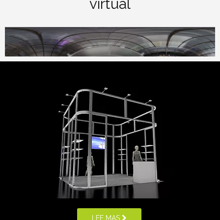
virtual
pies para Expo
Stand Stand Backdrop Stand en
venta
Sistemas modulares de la serie
Nuevo logotipo personalizado
m que se pueden usar como
portátil Exhibición de
casas navideñas, castillos y
productos Led Sign moderno
stands de ferias comerciales
Stand de stand de exposición
personalizados
de feria comercial
Stand de exhibición plegable
30x20ft Contexto
de aluminio 3x3 personalizado
personalizado estándar
LEE MAS