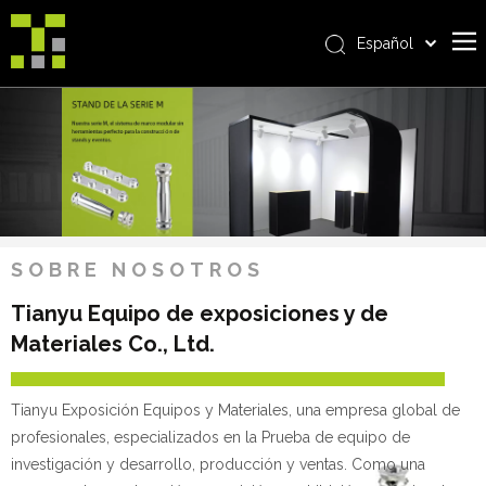
Español
Bahasa indonesia
Casa
العربية
Italiano
Sobre nosotros
日本語
Producto
Pусский
realizaciones
Nederlands
Português
Servicio
SOBRE NOSOTROS
Deutsch
ventajas
Tianyu Equipo de exposiciones y de
Français
Materiales Co., Ltd.
Noticias
简体中文
English
Contáctenos
Tianyu Exposición Equipos y Materiales, una empresa global de
profesionales, especializados en la Prueba de equipo de
investigación y desarrollo, producción y ventas. Como una