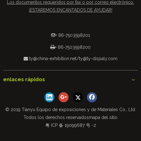
Los documentos requeridos por fax o por correo electrónico.
¡ESTAREMOS ENCANTADOS DE AYUDAR!
+ 86-7503598201


+ 86-7503598200
ty@china-exhibition.net
/
ty@ty-dispaly.com

enlaces rápidos
© 2019 Tianyu Equipo de exposiciones y de Materiales Co., Ltd.
Todos los derechos reservados
mapa del sitio
粤 ICP 备 19099687 号 -2