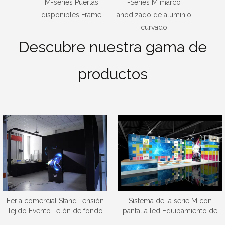
M-series Puertas
-Series M marco
-Ser
disponibles Frame
anodizado de aluminio
anodiza
curvado
curv
Descubre nuestra gama de
productos
Feria comercial Stand Tensión
Sistema de la serie M con
Tejido Evento Telón de fondo
pantalla led Equipamiento de
Shell Esquema Exposición
stand de feria usado