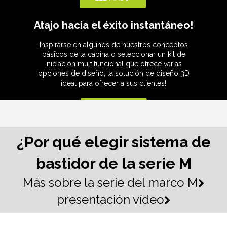
stand de exposición modular
moderno Feria de exposiciones
Stand para Expo
Atajo hacia el éxito instantáneo!
Inspirarse en algunos de nuestros conceptos
básicos de la cabina o seleccionar un kit de
iniciación multifuncional que ofrece varias
opciones de diseño; la solución de diseño 3D
ideal para ofrecer a sus clientes!
Venta al por mayor TIANYU M
Stand de exhibición plegable
LEE MAS
Series System Used Trade
de aluminio 3x3 personalizado
Show Booth custom indoor led
stand de exposición modular
screen wall
¿Por qué elegir sistema de
bastidor de la serie M
Más sobre la serie del marco M

presentación vídeo
