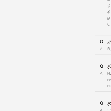
3)
4)
5)
6)
Q
¿P
A
Sí
Q
¿Q
A
Nu
re
no
Q
¿
A
1 