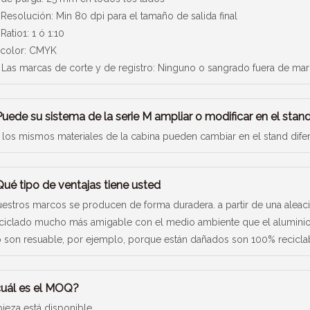
 Resolución: Min 80 dpi para el tamaño de salida final
 Ratio1: 1 ó 1:10
 color: CMYK
 Las marcas de corte y de registro: Ninguno o sangrado fuera de ma
uede su sistema de la serie M ampliar o modificar en el stan
, los mismos materiales de la cabina pueden cambiar en el stand difere
ué tipo de ventajas tiene usted
estros marcos se producen de forma duradera. a partir de una aleaci
ciclado mucho más amigable con el medio ambiente que el aluminio 
 son resuable, por ejemplo, porque están dañados son 100% recicla
cuál es el MOQ?
pieza está disponible.