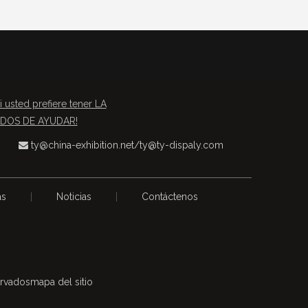
i usted prefiere tener LA
TADOS DE AYUDAR!
ty@china-exhibition.net
/
ty@ty-dispaly.com

as
|
Noticias
|
Contáctenos
ervados
mapa del sitio