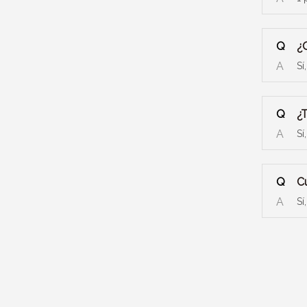
Q
¿
A
Sí
Q
¿T
A
Sí
Q
Cu
A
Sí