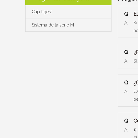
Caja ligera
Q
E
A
Si
Sistema de la serie M
no
Q
¿
A
Sí
Q
¿
A
Ca
pe
Q
C
A
1)
2)