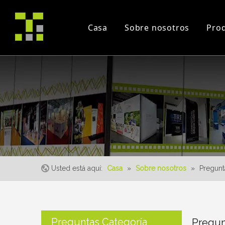
Casa
Sobre nosotros
Pro
Perfil de la compañía
Proyecto
comercio justo
certificados
Videos de instrucció
Evento
Usted está aquí:
Casa
»
Sobre nosotros
»
Pregunt
Preguntas Categoría
Pregun