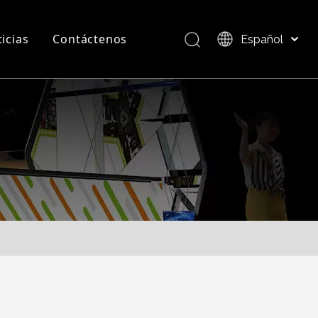
icias
Contáctenos
Español
Bahasa indonesia
العربية
Preguntas más frecuentes
Descripción del producto
Italiano
日本語
Pусский
Nederlands
Português
Deutsch
Français
简体中文
English