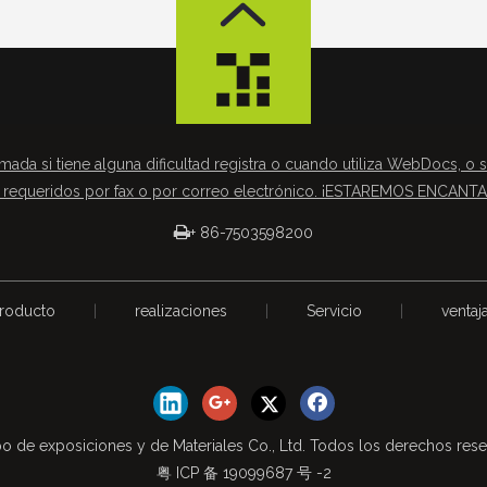
mada si tiene alguna dificultad registra o cuando utiliza WebDocs, o s
requeridos por fax o por correo electrónico. ¡ESTAREMOS ENCAN

+ 86-7503598200
roducto
|
realizaciones
|
Servicio
|
ventaj
o de exposiciones y de Materiales Co., Ltd. Todos los derechos res
粤 ICP 备 19099687 号 -2