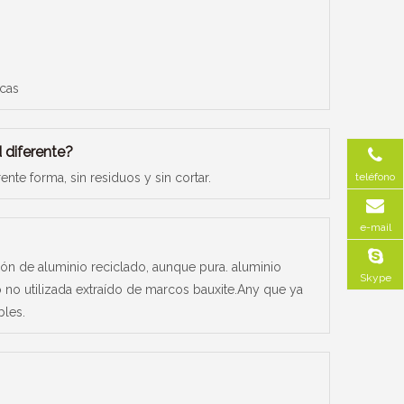
rcas
d diferente?
teléfono
nte forma, sin residuos y sin cortar.
e-mail
ón de aluminio reciclado, aunque pura. aluminio
Skype
no utilizada extraído de marcos bauxite.Any que ya
bles.