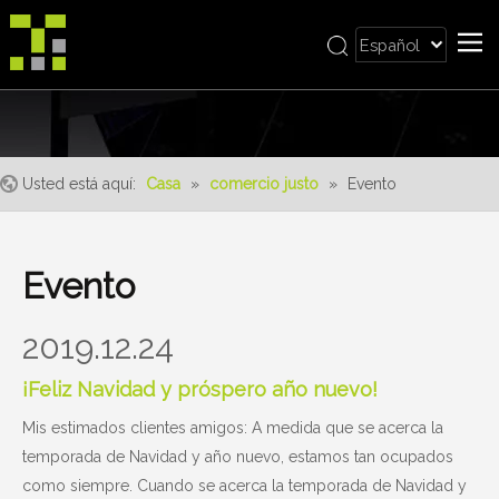
Español
Bahasa indonesia
Casa
العربية
Italiano
Sobre nosotros
日本語
Usted está aquí:
Casa
»
comercio justo
»
Evento
Producto
Pусский
realizaciones
Nederlands
Português
Servicio
Evento
Deutsch
ventajas
Français
2019.12.24
Noticias
简体中文
¡Feliz Navidad y próspero año nuevo!
English
Contáctenos
Mis estimados clientes amigos: A medida que se acerca la
temporada de Navidad y año nuevo, estamos tan ocupados
como siempre. Cuando se acerca la temporada de Navidad y