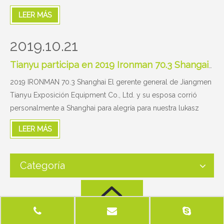
año nuevo, estamos tan ocupados como siempre. Con
LEER MÁS
experiencia profesional, el taller construirá los productos
terminados a su satisfacción. Bienvenido a sentir el ocupado y
2019.10.21
alegre
Tianyu participa en 2019 Ironman 70.3 Shangai con socios
2019 IRONMAN 70.3 Shanghai El gerente general de Jiangmen
Tianyu Exposición Equipment Co., Ltd. y su esposa corrió
personalmente a Shanghai para alegría para nuestra lukasz
socio para participar en el 2019IRONMAN 70,3 Shanghai 2
LEER MÁS
kilometros de natación, a 90 km de ciclismo 21 km de carrera!
Después de 4,5 horas de duro trabajo, felicitaciones a Lukasz
en ganar el próximo torneo nueva Zelanda.
Categoría