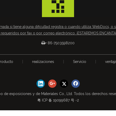
mada si tiene alguna dificultad registra o cuando utiliza WebDocs, o s
requeridos por fax o por correo electrónico. ¡ESTAREMOS ENCAN

+ 86-7503598200
roducto
|
realizaciones
|
Servicio
|
ventaj
o de exposiciones y de Materiales Co., Ltd. Todos los derechos res
粤 ICP 备 19099687 号 -2