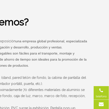
cemos?
exposición
una empresa global profesional, especializada
gación y desarrollo, producción y ventas.
egables son fáciles para el transporte, montaje y
de ahorro de tiempo son ideales para la promoción de la
iones de productos.
n (stand, pared telón de fondo, la cabina de pantalla del
tador portátil, puerta, etc.).
proximadamente 70 diferentes materiales de aluminio se
e fondo, caja de luz, marco, marco de foto, recepción,
teléfono
ibición
, PVC surge la exhibición
, Pantalla pop-up