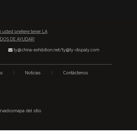
i usted prefiere tener LA
TADOS DE AYUDAR!
ty@china-exhibition.net
/
ty@ty-dispaly.com

as
|
Noticias
|
Contáctenos
ervados
mapa del sitio