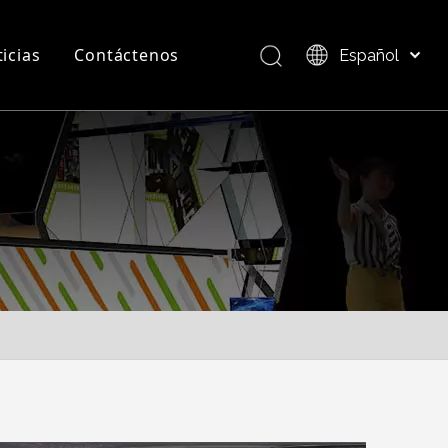
icias
Contáctenos
Español
Bahasa indonesia
العربية
Preguntas más frecuentes
Descripción del producto
Italiano
日本語
Pусский
Nederlands
Português
Deutsch
Français
简体中文
English