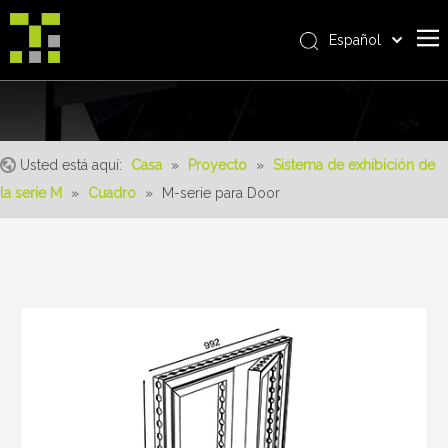
Español
Bahasa indonesia
Casa
العربية
Italiano
Sobre nosotros
日本語
Usted está aquí:
Casa
»
Proyecto
»
Sistema de exhibición de
Producto
Pусский
la serie M
»
Cuadro
»
M-serie para Door
realizaciones
Nederlands
Português
Servicio
Deutsch
ventajas
Français
Noticias
简体中文
English
Contáctenos