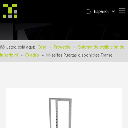
Español
Bahasa indonesia
Casa
العربية
Italiano
Sobre nosotros
日本語
Usted está aquí:
Casa
»
Proyecto
»
Sistema de exhibición de
Producto
Pусский
la serie M
»
Cuadro
»
M-series Puertas disponibles Frame
realizaciones
Nederlands
Português
Servicio
Deutsch
ventajas
Français
Noticias
简体中文
English
Contáctenos