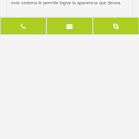
este sistema le permite lograr la apariencia que desea.
Anterior:
Siguiente:
Productos relacionados
M-serie para Door
Para la industria textil y
M-