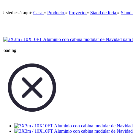
Usted está aquí:
Casa
»
Producto
»
Proyecto
»
Stand de feria
»
Stand 
loading