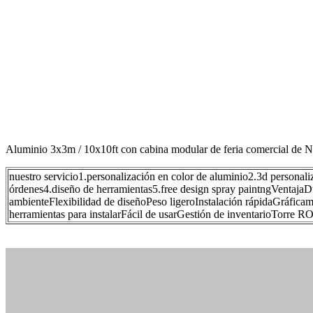
Aluminio 3x3m / 10x10ft con cabina modular de feria comercial de 
nuestro servicio1.personalización en color de aluminio2.3d personali
órdenes4.diseño de herramientas5.free design spray paintngVentaja
ambienteFlexibilidad de diseñoPeso ligeroInstalación rápidaGráfica
herramientas para instalarFácil de usarGestión de inventarioTorre RO