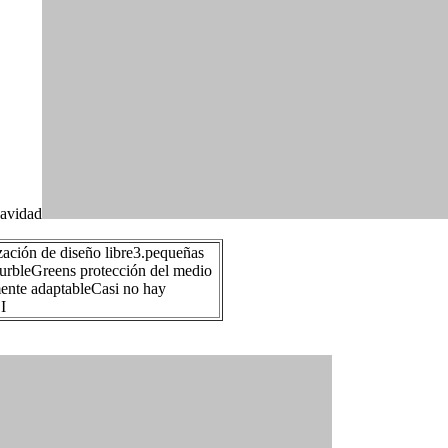
Navidad
zación de diseño libre3.pequeñas
DurbleGreens protección del medio
mente adaptableCasi no hay
I