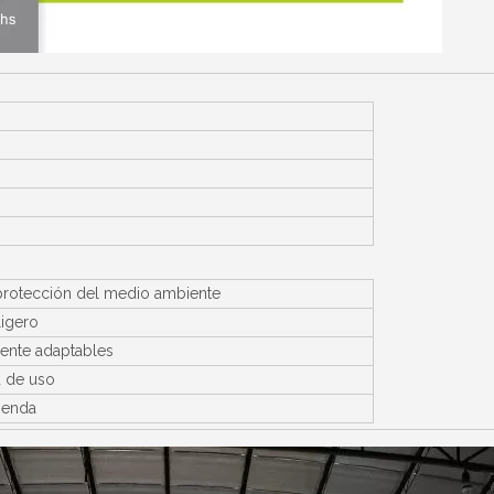
protección del medio ambiente
ligero
ente adaptables
d de uso
menda