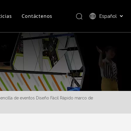
icias
Contáctenos
Español
Bahasa indonesia
العربية
Preguntas más frecuentes
Descripción del producto
Italiano
日本語
Pусский
Nederlands
Português
Deutsch
Français
sencilla de eventos Diseño Fácil Rápido marco de
简体中文
English