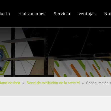
ducto
realizaciones
Servicio
ventajas
Not
n
Taller y Equipos
Videos 3D
Nuevo producto
Descargar
Diseño 3D
tand de feria
»
Stand de exhibición de la serie M
»
Configuración 