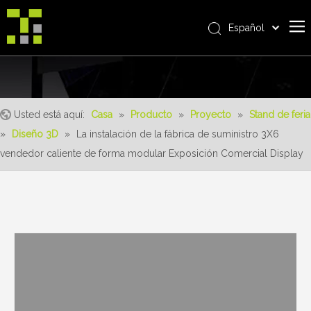
Español
Bahasa indonesia
Casa
العربية
Italiano
Sobre nosotros
日本語
Usted está aquí:
Casa
»
Producto
»
Proyecto
»
Stand de feria
Producto
Pусский
»
Diseño 3D
»
La instalación de la fábrica de suministro 3X6
realizaciones
Nederlands
vendedor caliente de forma modular Exposición Comercial Display
Português
Servicio
Deutsch
ventajas
Français
Noticias
简体中文
English
Contáctenos