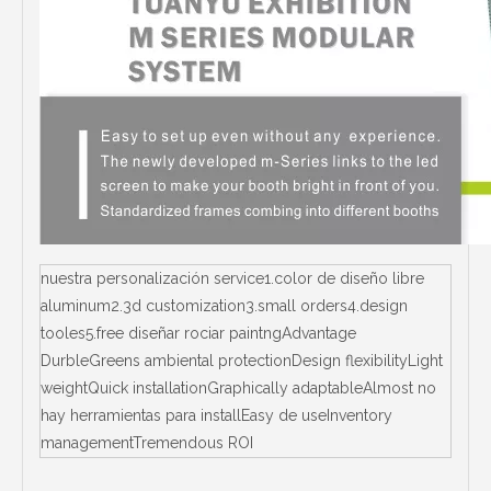
nuestra personalización service1.color de diseño libre
aluminum2.3d customization3.small orders4.design
tooles5.free diseñar rociar paintngAdvantage
DurbleGreens ambiental protectionDesign flexibilityLight
weightQuick installationGraphically adaptableAlmost no
hay herramientas para installEasy de useInventory
managementTremendous ROI