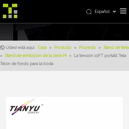
Español
Bahasa indonesia
Casa
العربية
Italiano
Sobre nosotros
日本語
Usted está aquí:
Casa
»
Producto
»
Proyecto
»
Stand de feria
Producto
Pусский
»
Stand de exhibición de la serie M
»
La tensión 10FT portátil Tela
realizaciones
Nederlands
Telón de fondo para la boda
Português
Servicio
Deutsch
ventajas
Français
Noticias
简体中文
English
Contáctenos