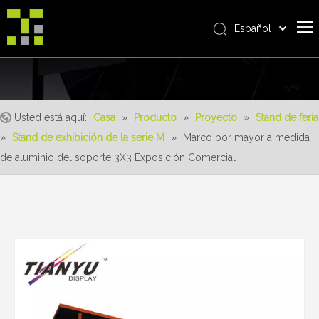
Español
Bahasa indonesia
Casa
العربية
Italiano
Sobre nosotros
日本語
Usted está aquí:
Casa
»
Producto
»
Proyecto
»
Stand de feria
Producto
Pусский
»
Stand de exhibición de la serie M
»
Marco por mayor a medida
realizaciones
Nederlands
de aluminio del soporte 3X3 Exposición Comercial
Português
Servicio
Deutsch
ventajas
Français
Noticias
简体中文
English
Contáctenos