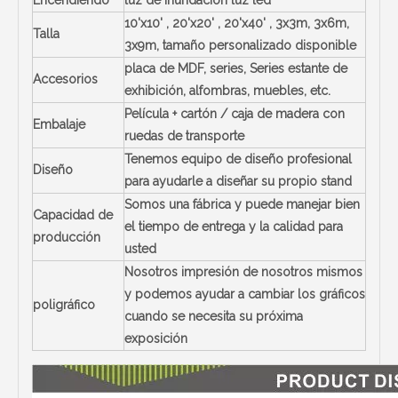
Encendiendo
luz de inundación luz led
10'x10' , 20'x20' , 20'x40' , 3x3m, 3x6m,
Talla
3x9m,
tamaño personalizado disponible
placa de MDF, series, Series estante de
Accesorios
exhibición, alfombras, muebles, etc.
Película + cartón / caja de madera con
Embalaje
ruedas de transporte
Tenemos equipo de diseño profesional
Diseño
para ayudarle a diseñar su propio stand
Somos una fábrica y puede manejar bien
Capacidad de
el tiempo de entrega y la calidad para
producción
usted
Nosotros impresión de nosotros mismos
y podemos ayudar a cambiar los gráficos
poligráfico
cuando se necesita su próxima
exposición