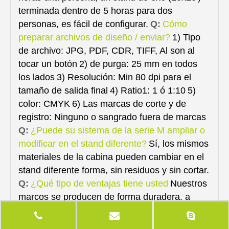
terminada dentro de 5 horas para dos
personas, es fácil de configurar.
Q:
Cómo
preparar archivos de diseño / enviar?
1) Tipo
de archivo: JPG, PDF, CDR, TIFF, Al son al
tocar un botón
2) de purga: 25 mm en todos
los lados
3) Resolución: Min 80 dpi para el
tamaño de salida final
4) Ratio1: 1 ó 1:10
5)
color: CMYK
6) Las marcas de corte y de
registro: Ninguno o sangrado fuera de marcas
Q:
¿Puede su sistema de la serie M ampliar o
modificar en el stand diferente?
Sí, los mismos
materiales de la cabina pueden cambiar en el
stand diferente forma, sin residuos y sin cortar.
Q:
¿Qué tipo de ventajas tiene usted
Nuestros
marcos se producen de forma duradera. a
partir de una aleación de aluminio reciclado,
aunque pura. Reciclado
aluminio mucho más