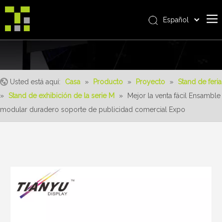
Español
Bahasa indonesia
Casa
العربية
Italiano
Sobre nosotros
日本語
Usted está aquí:
Casa
»
Producto
»
Proyecto
»
Stand de feria
Producto
Pусский
»
Stand de exhibición de la serie M
»
Mejor la venta fácil Ensamble
realizaciones
Nederlands
modular duradero soporte de publicidad comercial Expo
Português
Servicio
Deutsch
ventajas
Français
Noticias
简体中文
English
Contáctenos