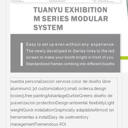
nuestra personalización service1.color de diseño libre
aluminum2.3d customization3.small orders4.design
tooles5.free paintngAdvantageDurbleGreens diseño de
pulverización protectionDesign ambiental flexibilityLight
weightQuick installationGraphically adaptableAlmost sin
herramientas a installEasy de useInventory
managementTremendous ROI