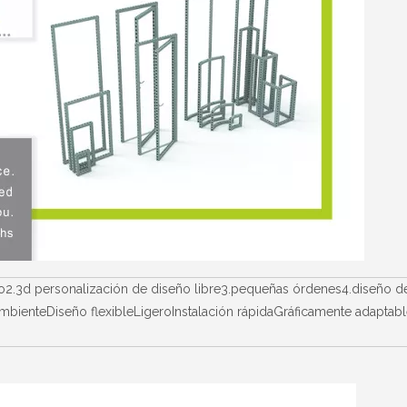
io2.3d personalización de diseño libre3.pequeñas órdenes4.diseño de
ienteDiseño flexibleLigeroInstalación rápidaGráficamente adaptableC