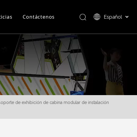
icias
Contáctenos
Español
Bahasa indonesia
العربية
Preguntas más frecuentes
Descripción del producto
Italiano
日本語
Pусский
Nederlands
Português
Deutsch
Français
oporte de exhibición de cabina modular de instalación
简体中文
English