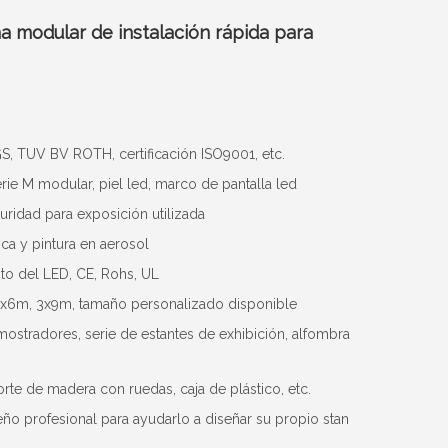
a modular de instalación rápida para
, TUV BV ROTH, certificación ISO9001, etc.
erie M modular, piel led, marco de pantalla led
uridad para exposición utilizada
ca y pintura en aerosol
nto del LED, CE, Rohs, UL
m, 3x6m, 3x9m, tamaño personalizado disponible
 mostradores, serie de estantes de exhibición, alfombra
porte de madera con ruedas, caja de plástico, etc.
o profesional para ayudarlo a diseñar su propio stan