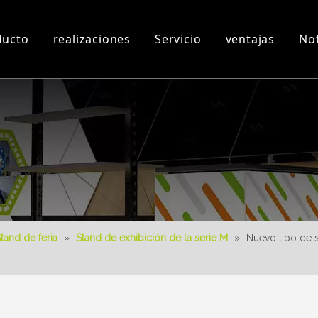
ducto
realizaciones
Servicio
ventajas
Not
n
Taller y Equipos
Videos 3D
Nuevo producto
Descargar
Diseño 3D
tand de feria
»
Stand de exhibición de la serie M
»
Nuevo tipo de s