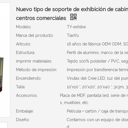
Nuevo tipo de soporte de exhibición de cabin
centros comerciales
Modelo:
TY-exhibe
Marca del producto:
TianYu
Articulo:
16 años de fábrica OEM ODM, SGS
Estructura:
Perfil de aluminio, marco de la s
imprimir materiales:
Tejido 100% poliéster / PVC, seg
Método de impresión:
Impresión por transferencia térmi
Encendiendo:
Virutas del Cree LED, luz del pu
Talla:
10'x10 ', 20'x20', 20'x40 ', 3x3
Accesorios:
Placa de MDF, pantalla led, serie de
s, muebles, etc.
Embalaje:
Película + cartón / caja de trans
Diseño:
Contamos con un equipo de diseñ
d