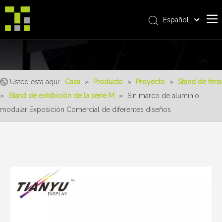
Español
Bahasa indonesia
Casa
العربية
Italiano
Sobre nosotros
日本語
Usted está aquí:
Casa
»
Producto
»
Proyecto
»
Stand de feria
Producto
Pусский
»
Stand de exhibición de la serie M
»
Sin marco de aluminio
realizaciones
Nederlands
modular Exposición Comercial de diferentes diseños
Português
Servicio
Deutsch
ventajas
Français
Noticias
简体中文
English
Contáctenos