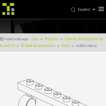
Español
Bahasa indonesia
Casa
العربية
Italiano
Sobre nosotros
日本語
Usted está aquí:
Casa
»
Proyecto
»
Sistema de exhibición de
Producto
Pусский
la serie M
»
M Serie de accesorios
»
Otros
»
rodillo marco
realizaciones
Nederlands
Português
Servicio
Deutsch
ventajas
Français
Noticias
简体中文
English
Contáctenos