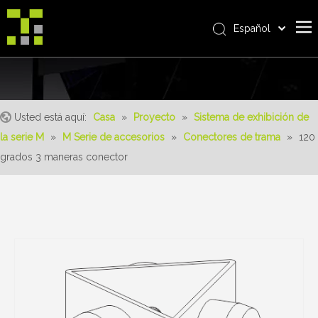
Español
Bahasa indonesia
Casa
العربية
Italiano
Sobre nosotros
日本語
Usted está aquí:
Casa
»
Proyecto
»
Sistema de exhibición de
Producto
Pусский
la serie M
»
M Serie de accesorios
»
Conectores de trama
»
120
realizaciones
Nederlands
grados 3 maneras conector
Português
Servicio
Deutsch
ventajas
Français
Noticias
简体中文
English
Contáctenos