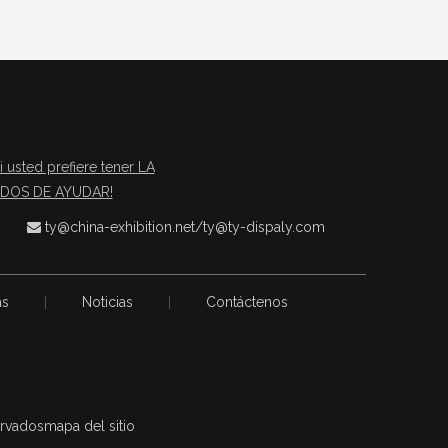
i usted prefiere tener LA
TADOS DE AYUDAR!
ty@china-exhibition.net
/
ty@ty-dispaly.com

as
|
Noticias
|
Contáctenos
ervados
mapa del sitio