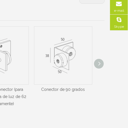
e-mail
Skype
nector (para
Conector de 90 grados
Conector de 90
ja de luz de 62
la puerta 
amente)