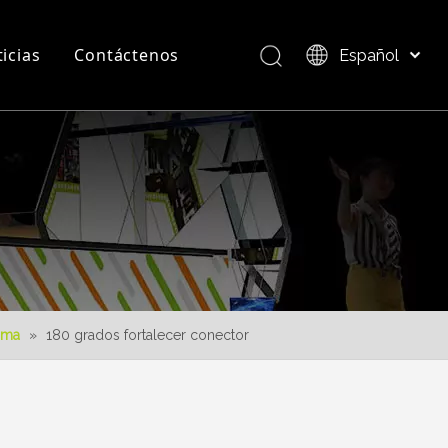
icias
Contáctenos
Español
Bahasa indonesia
العربية
Preguntas más frecuentes
Descripción del producto
Italiano
日本語
Pусский
Nederlands
Português
Deutsch
Français
ama
»
180 grados fortalecer conector
简体中文
English