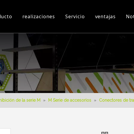
ducto
realizaciones
Servicio
ventajas
Not
n
Taller y Equipos
Videos 3D
Nuevo producto
Descargar
Diseño 3D
ibición de la serie M
»
M Serie de accesorios
»
Conectores de tr