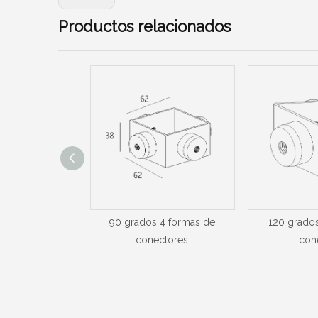
Productos relacionados
de 90 grados
90 grados 4 formas de
120 grado
conectores
con