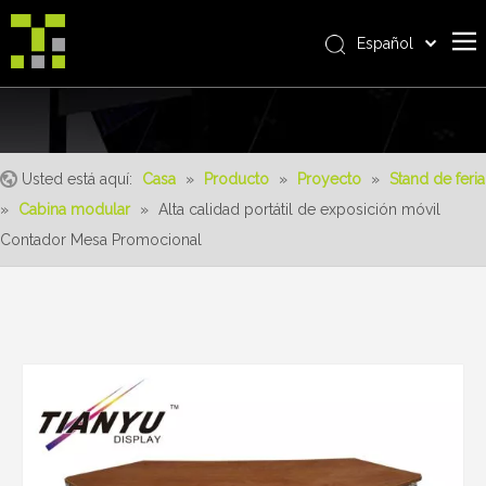
Español
Bahasa indonesia
Casa
العربية
Italiano
Sobre nosotros
日本語
Usted está aquí:
Casa
»
Producto
»
Proyecto
»
Stand de feria
Producto
Pусский
»
Cabina modular
»
Alta calidad portátil de exposición móvil
realizaciones
Nederlands
Contador Mesa Promocional
Português
Servicio
Deutsch
ventajas
Français
Noticias
简体中文
English
Contáctenos