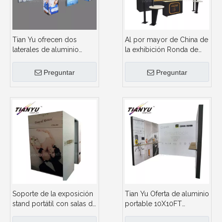
Tian Yu ofrecen dos
Al por mayor de China de
laterales de aluminio
la exhibición Ronda de
abierto Exposición
fábrica Diseño de
Comercial para Mostrar
exposiciones stand de
Preguntar
Preguntar
luces LED
aluminio
Soporte de la exposición
Tian Yu Oferta de aluminio
stand portátil con salas de
portable 10X10FT
reuniones para la Expo
Exposición Stand con un