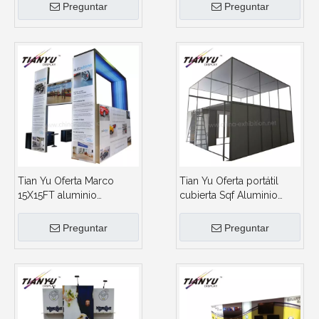
Exposición
lado abierto
Preguntar
Preguntar
Tian Yu Oferta Marco
Tian Yu Oferta portátil
15X15FT aluminio
cubierta Sqf Aluminio
reutilizable de
Doble Feria Exposición
exposiciones stand de
Comercial
Preguntar
Preguntar
diseño