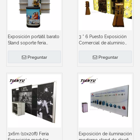
Exposición portátil barato
3 * 6 Puesto Exposición
Stand soporte feria
Comercial de aluminio
exposición de
del soporte portátil
visualización
Visualización de puesto
Preguntar
Preguntar
de diseño libre
3x6m (10x20ft) Feria
Exposición de iluminación