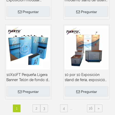
Exposición modular
moderno stand de diseño
Booth Soportes Telón de
para Feria 10X10
fondo de pantalla
Preguntar
Preguntar
10X10FT Pequeña Ligera
10 por 10 Exposición
Banner Telón de fondo de
stand de feria, exposición
exposiciones stand
de diseño libre de diseño
portátil
3D stand
Preguntar
Preguntar
1
2
3
4
...
16
»