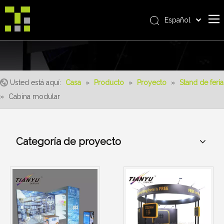
Español
Bahasa indonesia
Casa
العربية
Italiano
Sobre nosotros
日本語
Usted está aquí:
Casa
»
Producto
»
Proyecto
»
Stand de feria
Producto
Pусский
»
Cabina modular
realizaciones
Nederlands
Português
Servicio
Deutsch
Categoría de proyecto
ventajas
Français
Noticias
简体中文
English
Contáctenos