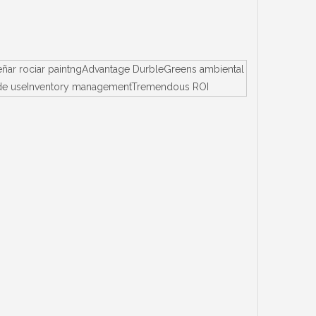
señar rociar paintngAdvantage DurbleGreens ambiental
Easy de useInventory managementTremendous ROI