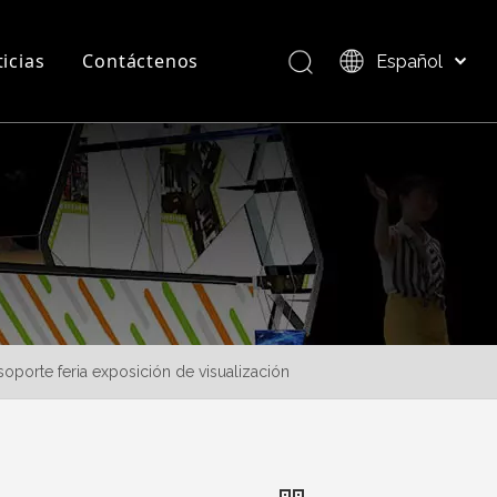
icias
Contáctenos
Español
Bahasa indonesia
العربية
Preguntas más frecuentes
Descripción del producto
Italiano
日本語
Pусский
Nederlands
Português
Deutsch
Français
soporte feria exposición de visualización
简体中文
English