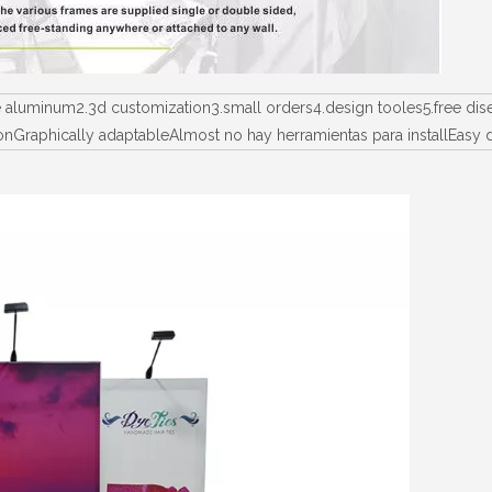
re aluminum2.3d customization3.small orders4.design tooles5.free di
lationGraphically adaptableAlmost no hay herramientas para install