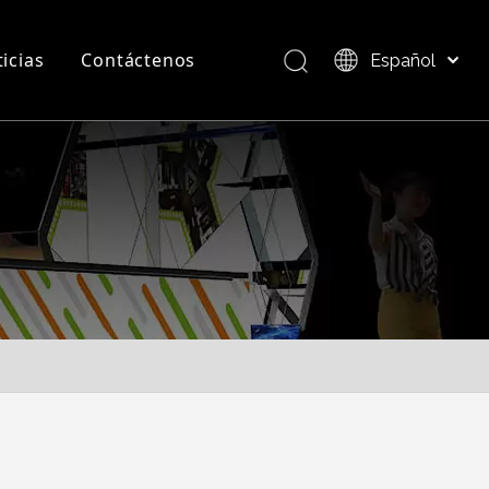
icias
Contáctenos
Español
Bahasa indonesia
العربية
Preguntas más frecuentes
Descripción del producto
Italiano
日本語
Pусский
Nederlands
Português
Deutsch
Français
简体中文
English