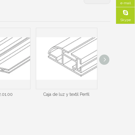
e-mail
Skype
.01.00
Caja de luz y textil Perfil
Caja de luz y 