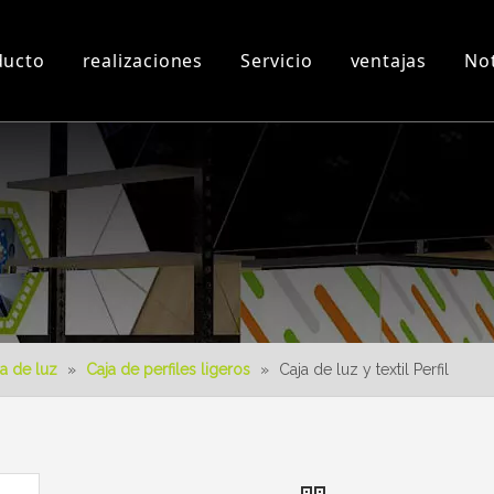
ducto
realizaciones
Servicio
ventajas
Not
n
Taller y Equipos
Videos 3D
Nuevo producto
Descargar
Diseño 3D
a de luz
»
Caja de perfiles ligeros
»
Caja de luz y textil Perfil