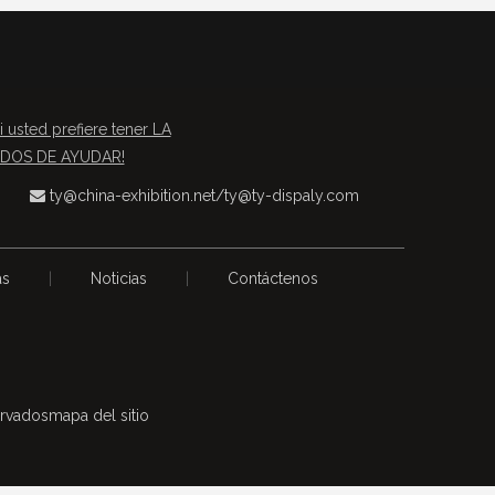
i usted prefiere tener LA
TADOS DE AYUDAR!
ty@china-exhibition.net
/
ty@ty-dispaly.com

as
|
Noticias
|
Contáctenos
ervados
mapa del sitio