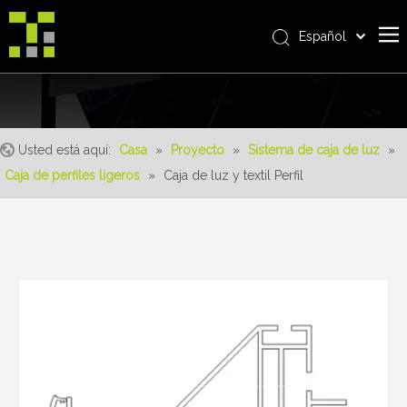
Español
Bahasa indonesia
Casa
العربية
Italiano
Sobre nosotros
日本語
Usted está aquí:
Casa
»
Proyecto
»
Sistema de caja de luz
»
Producto
Pусский
Caja de perfiles ligeros
»
Caja de luz y textil Perfil
realizaciones
Nederlands
Português
Servicio
Deutsch
ventajas
Français
Noticias
简体中文
English
Contáctenos