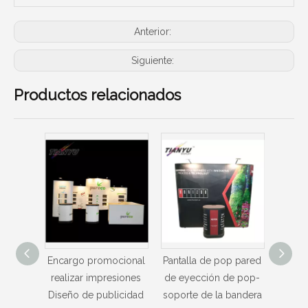
Anterior:
Siguiente:
Productos relacionados
cional
Pantalla de pop pared
Aleación de aluminio /
Guan
siones
de eyección de pop-
metal magnético tela
Ma
icidad
soporte de la bandera
surge la exhibición
soport