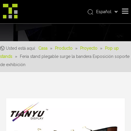
Español
Bahasa indonesia
Casa
العربية
Italiano
Sobre nosotros
日本語
Usted está aquí:
Casa
»
Producto
»
Proyecto
»
Pop up
Producto
Pусский
stands
»
Feria stand plegable surge la bandera Exposición soporte
realizaciones
Nederlands
de exhibición
Português
Servicio
Deutsch
ventajas
Français
Noticias
简体中文
English
Contáctenos