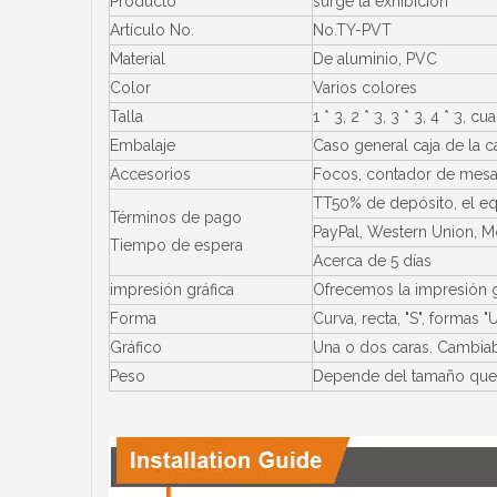
Producto
surge la exhibición
Artículo No.
No.TY-PVT
Material
De aluminio, PVC
Color
Varios colores
Talla
1 * 3, 2 * 3, 3 * 3, 4 * 3
Embalaje
Caso general caja de la ca
Accesorios
Focos, contador de mesa,
TT50% de depósito, el equ
Términos de pago
PayPal, Western Union, 
Tiempo de espera
Acerca de 5 días
impresión gráfica
Ofrecemos la impresión grá
Forma
Curva, recta, "S", formas "
Gráfico
Una o dos caras. Cambiab
Peso
Depende del tamaño que r