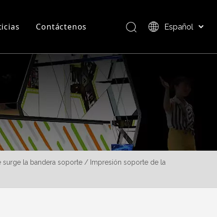
icias
Contáctenos
Español
Bahasa indonesia
العربية
Preguntas más frecuentes
Descripción del producto
Italiano
日本語
Pусский
Nederlands
Português
Deutsch
Français
surge la bandera soporte / Impresión soporte de la
简体中文
English