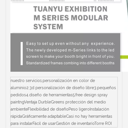
nuestro servicio1.personalización en color de
aluminio2.3d personalización de diseño libre3.pequeños
pedidos4.diseño de herramientas5.free design spray
paintngVentaja DurbleGreens protección del medio
ambienteFlexibilidad de diseñoPeso ligeroInstalación
rápidaGráficamente adaptableCasi no hay herramientas
para instalarFácil de usarGestión de inventarioTorre ROI