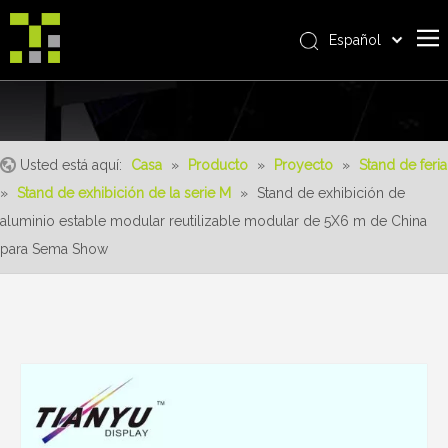
Español
Bahasa indonesia
Casa
العربية
Italiano
Sobre nosotros
日本語
Usted está aquí:
Casa
»
Producto
»
Proyecto
»
Stand de feria
Producto
Pусский
»
Stand de exhibición de la serie M
»
Stand de exhibición de
realizaciones
Nederlands
aluminio estable modular reutilizable modular de 5X6 m de China
Português
Servicio
para Sema Show
Deutsch
ventajas
Français
Noticias
简体中文
English
Contáctenos