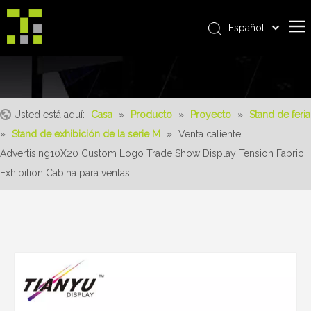
Español
Bahasa indonesia
Casa
العربية
Italiano
Sobre nosotros
日本語
Usted está aquí:
Casa
»
Producto
»
Proyecto
»
Stand de feria
Producto
Pусский
»
Stand de exhibición de la serie M
»
Venta caliente
realizaciones
Nederlands
Advertising10X20 Custom Logo Trade Show Display Tension Fabric
Português
Servicio
Exhibition Cabina para ventas
Deutsch
ventajas
Français
Noticias
简体中文
English
Contáctenos