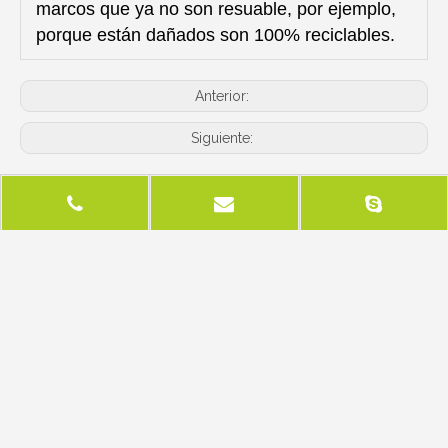
marcos que ya no son resuable, por ejemplo,
porque están dañados son 100% reciclables.
Anterior:
Siguiente:
Productos relacionados
idad portátil de
Plegable configurar
Sales de aluminio