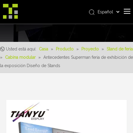
Español
Bahasa indonesia
Casa
العربية
Italiano
Sobre nosotros
日本語
Usted está aquí:
Casa
»
Producto
»
Proyecto
»
Stand de feria
Producto
Pусский
»
Cabina modular
»
Antecedentes Superman feria de exhibición de
realizaciones
Nederlands
la exposición Diseño de Stands
Português
Servicio
Deutsch
ventajas
Français
Noticias
简体中文
English
Contáctenos