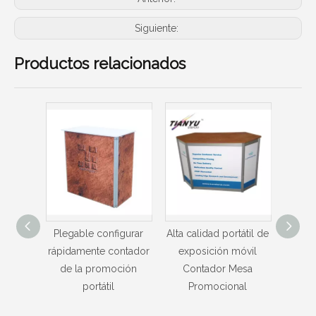
Siguiente:
Productos relacionados
igurar
Alta calidad portátil de
Venta caliente
Sale
ntador
exposición móvil
Publicidad Promoción
portát
ción
Contador Mesa
Tabla Contador portátil
p
Promocional
Co
pro