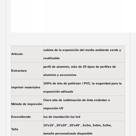
cabina de la exposición del medio ambiente verde y
Articulo
reutilizable
perfil de aluminio, más de 25 tipos de perfiles de
Estructura
aluminio y accesorios
100% de tela de poliéster / PVC, la seguridad para la
imprimir materiales
exposición utilizado
Claro alta de sublimación de tinta estándar o
Método de impresión
impresión UV
Encendiendo
luz de inundación luz led
10'x10' , 20'x20' , 20'x40' , 3x3m, 3x6m, 3x9m,
Talla
tamaño personalizado disponible