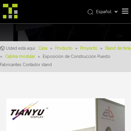
Español
Bahasa indonesia
Casa
العربية
Italiano
Sobre nosotros
日本語
Usted está aquí:
Casa
»
Producto
»
Proyecto
»
Stand de feria
Producto
Pусский
»
Cabina modular
»
Exposición de Construcción Puesto
realizaciones
Nederlands
Fabricantes Contador stand
Português
Servicio
Deutsch
ventajas
Français
Noticias
简体中文
English
Contáctenos