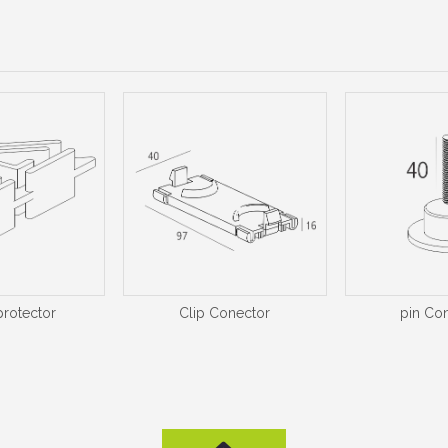
rotector
Clip Conector
pin Co