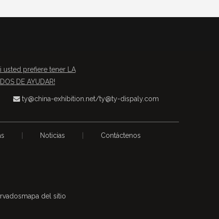
i usted prefiere tener LA
TADOS DE AYUDAR!
ty@china-exhibition.net
/
ty@ty-dispaly.com

as
|
Noticias
|
Contáctenos
ervados
mapa del sitio