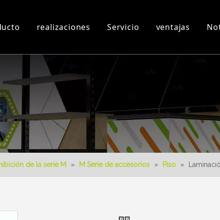
ducto
realizaciones
Servicio
ventajas
Not
n
Taller y Equipos
Videos 3D
Nuevo producto
Descargar
Diseño 3D
ibición de la serie M
»
M Serie de accesorios
»
Piso
»
Laminació