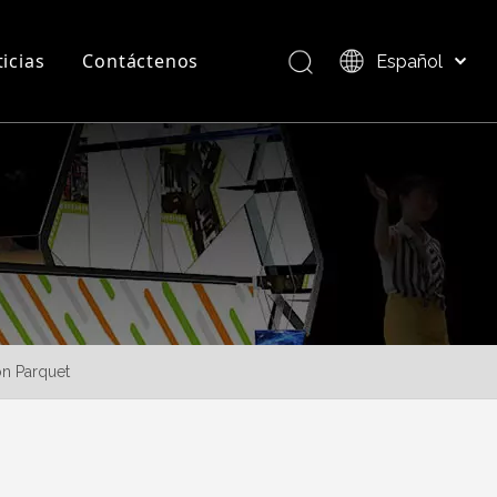
icias
Contáctenos
Español
Bahasa indonesia
العربية
Preguntas más frecuentes
Descripción del producto
Italiano
日本語
Pусский
Nederlands
Português
Deutsch
Français
n Parquet
简体中文
English