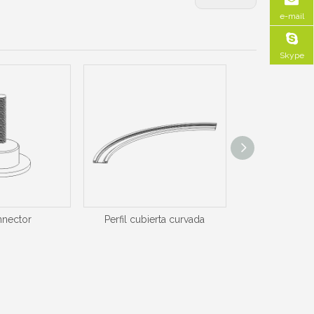
e-mail
Skype
nnector
Perfil cubierta curvada
perfil de