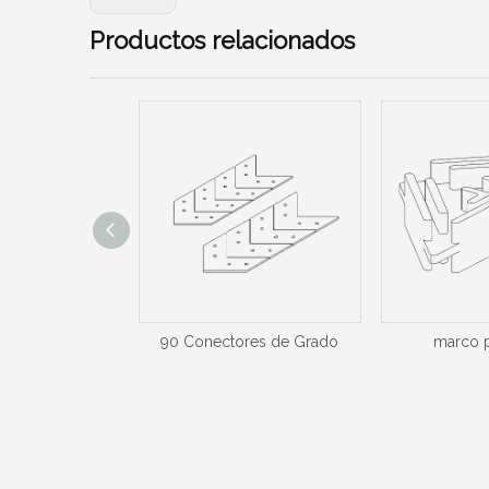
Productos relacionados
 extremos de M-
90 Conectores de Grado
marco p
.01.00