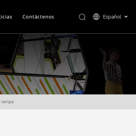
icias
Contáctenos
Español
Bahasa indonesia
العربية
Preguntas más frecuentes
Descripción del producto
Italiano
日本語
Pусский
Nederlands
Português
Deutsch
Français
e rampa
简体中文
English