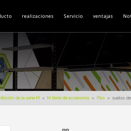
ducto
realizaciones
Servicio
ventajas
Not
n
Taller y Equipos
Videos 3D
Nuevo producto
Descargar
Diseño 3D
ibición de la serie M
»
M Serie de accesorios
»
Piso
»
suelos d