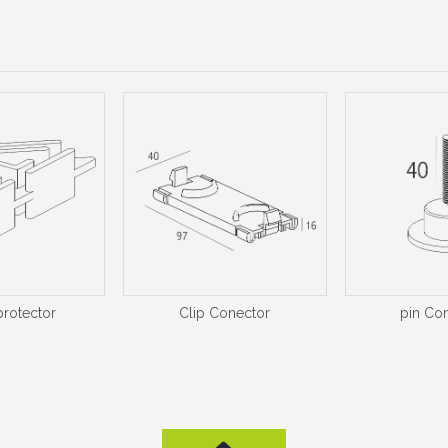
rotector
Clip Conector
pin Co