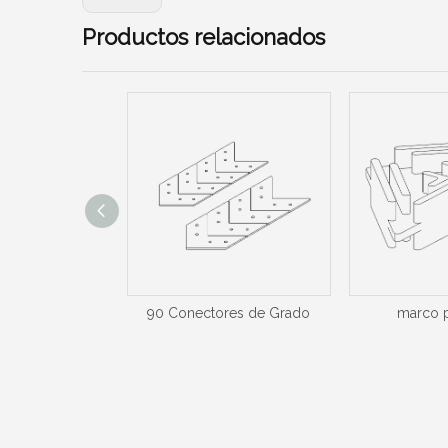
Productos relacionados
 extremos de M-
90 Conectores de Grado
marco p
.01.00