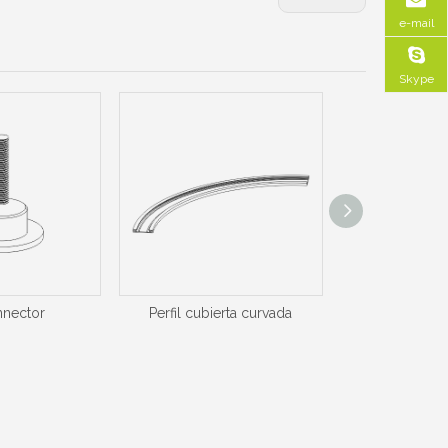
e-mail
Skype
nnector
Perfil cubierta curvada
perfil de