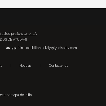
i usted prefiere tener LA
TADOS DE AYUDAR!
ty@china-exhibition.net
/
ty@ty-dispaly.com

as
|
Noticias
|
Contáctenos
ervados
mapa del sitio