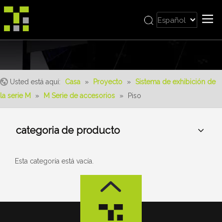
Español
Bahasa indonesia
Casa
العربية
Italiano
Sobre nosotros
日本語
Usted está aquí:
Casa
»
Proyecto
»
Sistema de exhibición de
Producto
Pусский
la serie M
»
M Serie de accesorios
»
Piso
realizaciones
Nederlands
Português
Servicio
categoria de producto
Deutsch
ventajas
Français
Noticias
简体中文
Esta categoría está vacía.
English
Contáctenos