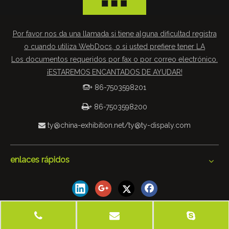
Por favor nos da una llamada si tiene alguna dificultad registra
o cuando utiliza WebDocs, o si usted prefiere tener LA
Los documentos requeridos por fax o por correo electrónico.
¡ESTAREMOS ENCANTADOS DE AYUDAR!
+ 86-7503598201


+ 86-7503598200
ty@china-exhibition.net
/
ty@ty-dispaly.com

enlaces rápidos
© 2019 Tianyu Equipo de exposiciones y de Materiales Co.,
Ltd. Todos los derechos reservados
mapa del sitio