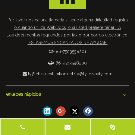
Por favor nos da una llamada si tiene alguna dificultad registra
o cuando utiliza WebDocs, o si usted prefiere tener LA
Los documentos requeridos por fax o por correo electrónico.
¡ESTAREMOS ENCANTADOS DE AYUDAR!
+ 86-7503598201


+ 86-7503598200
ty@china-exhibition.net
/
ty@ty-dispaly.com

enlaces rápidos
© 2019 Tianyu Equipo de exposiciones y de Materiales Co.,
Ltd. Todos los derechos reservados
mapa del sitio