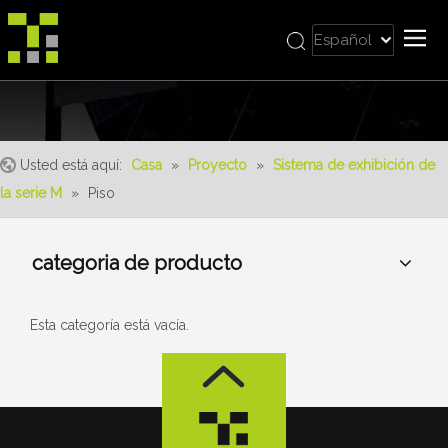
Español
Bahasa indonesia
Casa
العربية
Italiano
Sobre nosotros
日本語
Usted está aquí:
Casa
»
Proyecto
»
Sistema de exhibición de
Producto
Pусский
la serie M
»
Piso
realizaciones
Nederlands
Português
Servicio
categoria de producto
Deutsch
ventajas
Français
Noticias
简体中文
Esta categoría está vacía.
English
Contáctenos